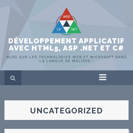
DÉVELOPPEMENT APPLICATIF
AVEC HTML5, ASP .NET ET C#
BLOG SUR LES TECHNOLOGIES WEB ET MICROSOFT DANS
LA LANGUE DE MOLIÈRE !
Accueil
ASP .NET
HTML 5
C#
UNCATEGORIZED
SQL Server
Portfolio
Hors-sujet
WEB