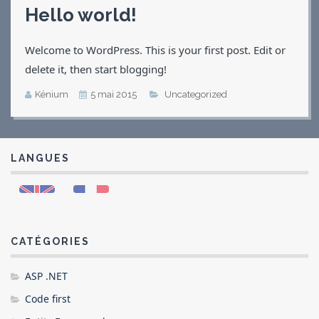
Hello world!
Applications
Jeux
Welcome to WordPress. This is your first post. Edit or
Vidéos
delete it, then start blogging!
Contact
CV
Kénium
5 mai 2015
Uncategorized
LANGUES
CATÉGORIES
ASP .NET
Code first