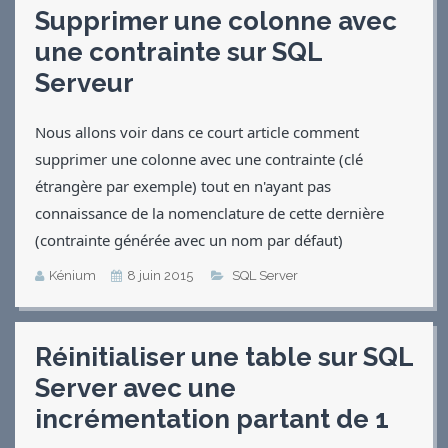
Supprimer une colonne avec
Applications
une contrainte sur SQL
Jeux
Serveur
Vidéos
Contact
CV
Nous allons voir dans ce court article comment
supprimer une colonne avec une contrainte (clé
étrangère par exemple) tout en n'ayant pas
connaissance de la nomenclature de cette dernière
(contrainte générée avec un nom par défaut)
Kénium
8 juin 2015
SQL Server
Réinitialiser une table sur SQL
Server avec une
incrémentation partant de 1