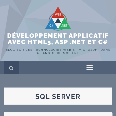
DÉVELOPPEMENT APPLICATIF
AVEC HTML5, ASP .NET ET C#
BLOG SUR LES TECHNOLOGIES WEB ET MICROSOFT DANS
LA LANGUE DE MOLIÈRE !
Accueil
ASP .NET
HTML 5
C#
SQL SERVER
SQL Server
Portfolio
Hors-sujet
WEB