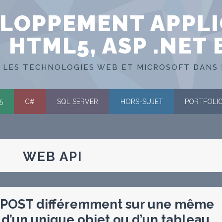
LOPPEMENT APPLI
HTML5, ASP .NET 
 LES TECHNOLOGIES WEB ET MICROSOFT DANS 
5
C#
SQL SERVER
HORS-SUJET
PORTFOLI
WEB API
 POST différemment sur une même
 d’un unique objet ou d’un tableau