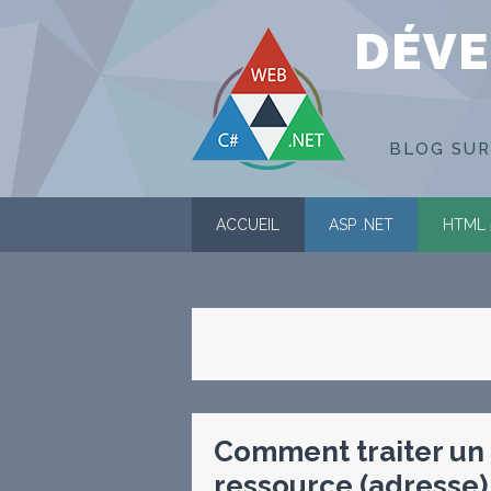
DÉVE
BLOG SUR
ACCUEIL
ASP .NET
HTML 
Comment traiter un
ressource (adresse)