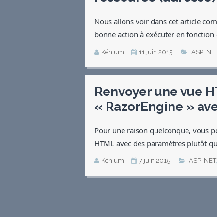
Nous allons voir dans cet article co
bonne action à exécuter en fonction
Kénium
11 juin 2015
ASP .NE
Renvoyer une vue H
« RazorEngine » av
Pour une raison quelconque, vous p
HTML avec des paramètres plutôt qu
Kénium
7 juin 2015
ASP .NET