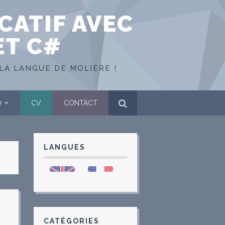
CATIF AVEC
ET C#
LA LANGUE DE MOLIÈRE !
O
CV
CONTACT
LANGUES
CATÉGORIES