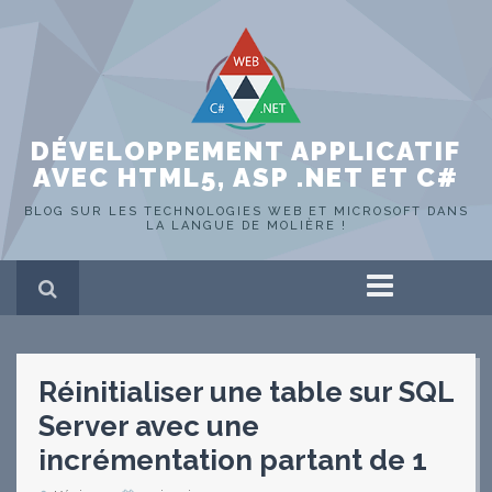
DÉVELOPPEMENT APPLICATIF
AVEC HTML5, ASP .NET ET C#
BLOG SUR LES TECHNOLOGIES WEB ET MICROSOFT DANS
LA LANGUE DE MOLIÈRE !
Accueil
ASP .NET
HTML 5
Réinitialiser une table sur SQL
C#
SQL Server
Server avec une
Portfolio
Hors-sujet
incrémentation partant de 1
WEB