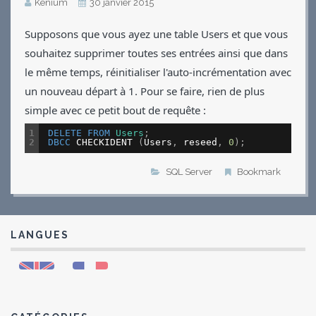
Kénium
30 janvier 2015
Applications
Supposons que vous ayez une table Users et que vous
Jeux
souhaitez supprimer toutes ses entrées ainsi que dans
Vidéos
le même temps, réinitialiser l'auto-incrémentation avec
Contact
CV
un nouveau départ à 1. Pour se faire, rien de plus
simple avec ce petit bout de requête :
1
DELETE
FROM
Users
;
2
DBCC
CHECKIDENT
(
Users
,
reseed
,
0
)
;
SQL Server
Bookmark
LANGUES