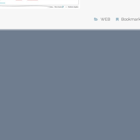
WEB
Bookmar