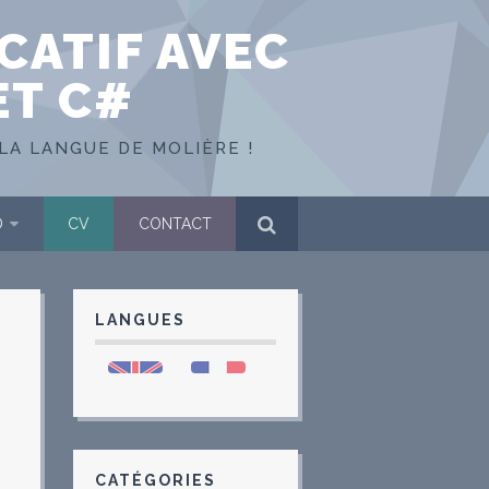
CATIF AVEC
ET C#
LA LANGUE DE MOLIÈRE !
O
CV
CONTACT
LANGUES
CATÉGORIES