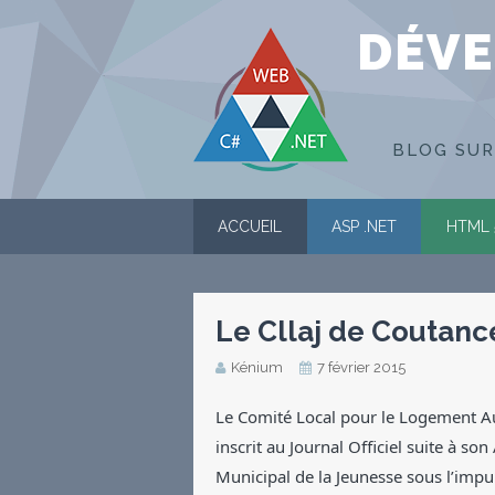
DÉVE
BLOG SUR
ACCUEIL
ASP .NET
HTML 
Le Cllaj de Coutanc
Kénium
7 février 2015
Le Comité Local pour le Logement Aut
inscrit au Journal Officiel suite à so
Municipal de la Jeunesse sous l’impu