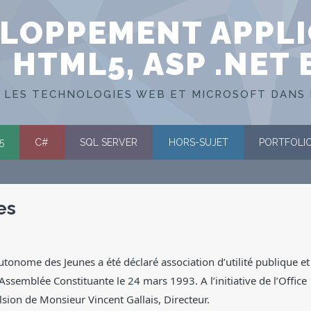
LOPPEMENT APPLI
HTML5, ASP .NET 
 LES TECHNOLOGIES WEB ET MICROSOFT DANS 
5
C#
SQL SERVER
HORS-SUJET
PORTFOLI
es
onome des Jeunes a été déclaré association d’utilité publique et
n Assemblée Constituante le 24 mars 1993. A l’initiative de l’Office
lsion de Monsieur Vincent Gallais, Directeur.