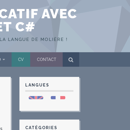
CATIF AVEC
ET C#
LA LANGUE DE MOLIÈRE !
O
CV
CONTACT
LANGUES
es
CATÉGORIES