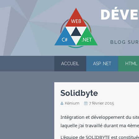
DÉVE
BLOG SUR
ACCUEIL
ASP .NET
HTML 
Solidbyte
Kénium
7 février 2015
Intégration et développement du site 
laquelle j'ai travaillé durant ma 4è
L'équipe de SOLIDBYTE est constitu