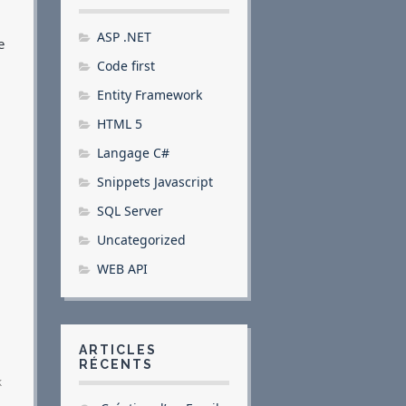
ASP .NET
e
Code first
Entity Framework
HTML 5
Langage C#
Snippets Javascript
SQL Server
Uncategorized
WEB API
ARTICLES
RÉCENTS
k