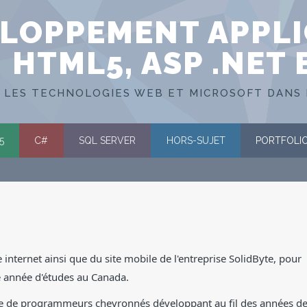
LOPPEMENT APPLI
HTML5, ASP .NET 
 LES TECHNOLOGIES WEB ET MICROSOFT DANS 
5
C#
SQL SERVER
HORS-SUJET
PORTFOLI
internet ainsi que du site mobile de l'entreprise SolidByte, pour
me année d'études au Canada.
ée de programmeurs chevronnés développant au fil des années d