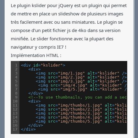
Applications
Le plugin kslider pour
jQuery
est un plugin qui permet
de mettre en place un slideshow de plusieurs images
Jeux
très facilement avec ou sans miniatures. Le plugin se
Vidéos
compose d’un petit fichier js de 4ko dans sa version
Contact
CV
minifiée. Le slider fonctionne avec la plupart des
navigateur y compris IE7 !
Implémentation HTML :
1
<
div
id
=
"kslider"
>
2
<
div
>
3
<
img
src
=
"img/1.jpg"
alt
=
"kslider"
/>
4
<
img
src
=
"img/2.jpg"
alt
=
"kslider"
/>
5
<
img
src
=
"img/3.jpg"
alt
=
"kslider"
/>
6
<
img
src
=
"img/4.jpg"
alt
=
"kslider"
/>
7
<
img
src
=
"img/5.jpg"
alt
=
"kslider"
/>
8
</
div
>
9
<!--To use thumbnails, you can add a second 
10
<
div
>
11
<
img
src
=
"img/thumbs/1.jpg"
alt
=
"kslider"
12
<
img
src
=
"img/thumbs/2.jpg"
alt
=
"kslider"
13
<
img
src
=
"img/thumbs/3.jpg"
alt
=
"kslider"
14
<
img
src
=
"img/thumbs/4.jpg"
alt
=
"kslider"
15
<
img
src
=
"img/thumbs/5.jpg"
alt
=
"kslider"
16
</
div
>
17
</
div
>