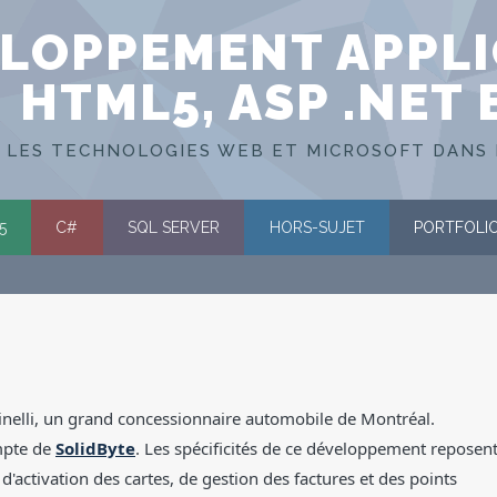
LOPPEMENT APPLI
HTML5, ASP .NET 
 LES TECHNOLOGIES WEB ET MICROSOFT DANS 
5
C#
SQL SERVER
HORS-SUJET
PORTFOLI
pinelli, un grand concessionnaire automobile de Montréal.
mpte de
SolidByte
. Les spécificités de ce développement reposen
d'activation des cartes, de gestion des factures et des points