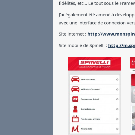
fidélités, etc... Le tout sous le Fra
J'ai également été amené à développ
avec une interface de connexion vers l
Site internet :
http://www.monspine
Site mobile de Spinelli :
http://m.sp