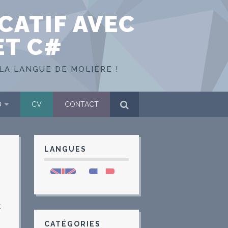
CATIF AVEC
ET C#
LA LANGUE DE MOLIÈRE !
O
CV
CONTACT
LANGUES
t
CATÉGORIES