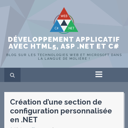
DÉVELOPPEMENT APPLICATIF
AVEC HTML5, ASP .NET ET C#
BLOG SUR LES TECHNOLOGIES WEB ET MICROSOFT DANS
LA LANGUE DE MOLIÈRE !
Accueil
ASP .NET
HTML 5
Création d’une section de
C#
SQL Server
configuration personnalisée
Portfolio
Hors-sujet
en .NET
WEB