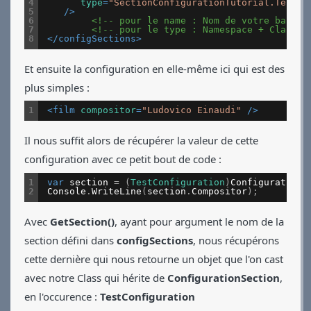
4
type
=
"SectionConfigurationTutorial.TestCo
5
/>
6
<!-- pour le name : Nom de votre balise
7
<!-- pour le type : Namespace + Class q
8
</
configSections
>
Et ensuite la configuration en elle-même ici qui est des
plus simples :
1
<
film
compositor
=
"Ludovico Einaudi"
/>
Il nous suffit alors de récupérer la valeur de cette
configuration avec ce petit bout de code :
1
var
section
=
(
TestConfiguration
)
ConfigurationM
2
Console
.
WriteLine
(
section
.
Compositor
)
;
Avec
GetSection()
, ayant pour argument le nom de la
section défini dans
configSections
, nous récupérons
cette dernière qui nous retourne un objet que l'on cast
avec notre Class qui hérite de
ConfigurationSection
,
en l'occurence :
TestConfiguration