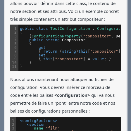
allons pouvoir définir dans cette class, le contenu de
notre section et ses attribus. Voici un exemple concret
très simple contenant un attribut compositeur :
1
public
class
TestConfiguration
:
ConfigurationS
2
{
3
[
ConfigurationProperty
(
"compositor"
,
Defaul
4
public
string
Compositor
5
{
6
get
7
{
return
(
string
)
this
[
"compositor"
]
;
}
8
set
9
{
this
[
"compositor"
]
=
value
;
}
10
}
11
}
Nous allons maintenant nous attaquer au fichier de
configuration. Vous devrez insérer ce morceau de
code entre les balises
<configuration>
qui va nous
permettre de faire un "pont" entre notre code et nos
balises de configurations personnelles :
1
<
configSections
>
2
<
section
3
name
=
"film"