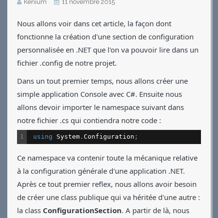
Kénium
11 novembre 2015
Applications
Nous allons voir dans cet article, la façon dont
Jeux
fonctionne la création d'une section de configuration
Vidéos
personnalisée en .NET que l'on va pouvoir lire dans un
Contact
CV
fichier .config de notre projet.
Dans un tout premier temps, nous allons créer une
simple application Console avec C#. Ensuite nous
allons devoir importer le namespace suivant dans
notre fichier .cs qui contiendra notre code :
1
using
System
.
Configuration
;
Ce namespace va contenir toute la mécanique relative
à la configuration générale d'une application .NET.
Après ce tout premier reflex, nous allons avoir besoin
de créer une class publique qui va héritée d'une autre :
la class
ConfigurationSection
. A partir de là, nous