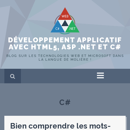
DÉVELOPPEMENT APPLICATIF
AVEC HTML5, ASP .NET ET C#
BLOG SUR LES TECHNOLOGIES WEB ET MICROSOFT DANS
LA LANGUE DE MOLIÈRE !
Accueil
ASP .NET
HTML 5
C#
C#
SQL Server
Portfolio
Hors-sujet
Bien comprendre les mots-
WEB