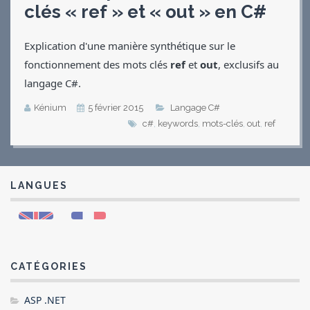
clés « ref » et « out » en C#
Applications
Jeux
Explication d'une manière synthétique sur le
Vidéos
fonctionnement des mots clés
ref
et
out
, exclusifs au
Contact
CV
langage C#.
Kénium
5 février 2015
Langage C#
c#
,
keywords
,
mots-clés
,
out
,
ref
LANGUES
CATÉGORIES
ASP .NET