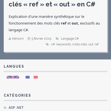
clés « ref » et « out » en C#
Applications
Jeux
Explication d'une manière synthétique sur le
Vidéos
fonctionnement des mots clés
ref
et
out
, exclusifs au
Contact
CV
langage C#.
Kénium
5 février 2015
Langage C#
c#
,
keywords
,
mots-clés
,
out
,
ref
LANGUES
CATÉGORIES
ASP .NET