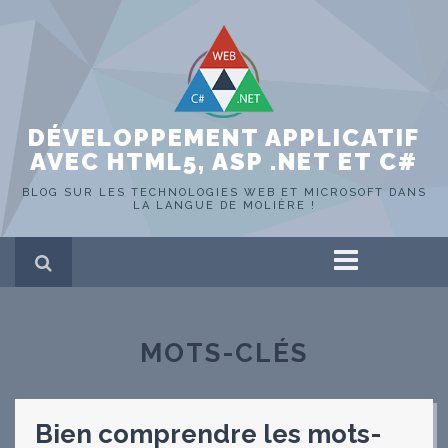
DÉVELOPPEMENT APPLICATIF
AVEC HTML5, ASP .NET ET C#
BLOG SUR LES TECHNOLOGIES WEB ET MICROSOFT DANS
LA LANGUE DE MOLIÈRE !
Accueil
ASP .NET
HTML 5
MOTS-CLÉS
C#
SQL Server
Portfolio
Hors-sujet
Bien comprendre les mots-
WEB